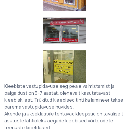
Kleebiste vastupidavuse aeg peale valmistamist ja
paigaldust on 3-7 aastat, olenevalt kasutatavast
kleebiskilest. Trükitud kleebised tihti ka lamineeritakse
parema vastupidavuse huvides.
Akende ja ukseklaasile tehtavad kleepsud on tavaliselt
asutuste lahtioleku aegade kleebised või toodete-
teenuste kirjeldused.