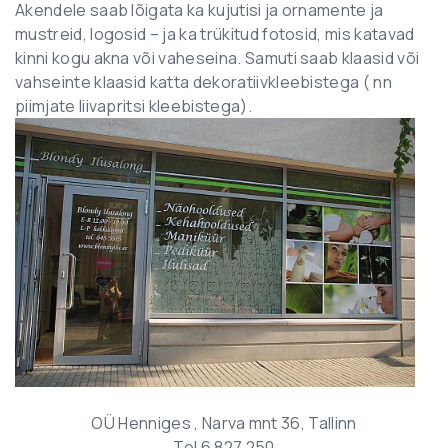
Akendele saab lõigata ka kujutisi ja ornamente ja
mustreid, logosid – ja ka trükitud fotosid, mis katavad
kinni kogu akna või vaheseina. Samuti saab klaasid või
vahseinte klaasid katta dekoratiivkleebistega ( nn
piimjate liivapritsi kleebistega).
OÜ Henniges , Narva mnt 36, Tallinn
Tel 6 827 250