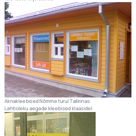
Aknakleebised Nõmme turul Tallinnas.
Lahtioleku aegade kleebised klaasidel: