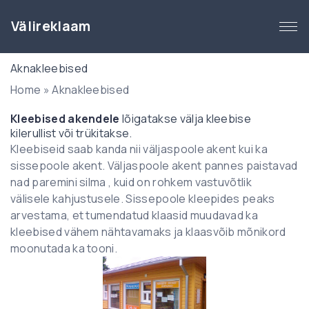
S
k
Välireklaam
i
p
Aknakleebised
t
Home
»
Aknakleebised
o
c
Kleebised akendele
lõigatakse välja kleebise
o
kilerullist või trükitakse.
n
Kleebiseid saab kanda nii väljaspoole akent kui ka
t
sissepoole akent. Väljaspoole akent pannes paistavad
e
nad paremini silma , kuid on rohkem vastuvõtlik
n
välisele kahjustusele. Sissepoole kleepides peaks
t
arvestama, et tumendatud klaasid muudavad ka
kleebised vähem nähtavamaks ja klaasvõib mõnikord
moonutada ka tooni.