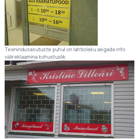
Teenindusasutuste puhul on lahtioleku aegade info
välireklaamina kohustuslik.