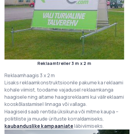
Reklaamtreiler 3 m x 2 m
Reklaamhaagis 3 x 2 m
Lisaks reklaamkonstruktsioonile pakume ka reklaami
kohale viimist, toodame vajadusel reklaamkanga
haagisele ning aitame haagisreklaami kui välireklaami
koos
linnaga või vallaga.
kõlastamisel
Haagiseid saab rentida üksikuna või mitme kaupa –
poliitiliste ja muude ürituste korraldamiseks,
kaubanduslike kampaaniate
läbiviimiseks.