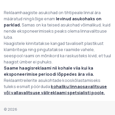
Reklaamhaagiste asukohad on tihtipeale linnal ära
määratud ning kõige enam
levinud asukohaks on
parklad.
Samas on ka teised asukohad võimalikud, kuid
nende eksponeerimiseks peaks olema linnavalitsuse
luba.
Haagistele kinnitatakse kangad tavaliselt plastikust
klambritega ning pingutatakse raamide vahele,
seespool raami on mõnikord ka raskusteks kivid, et tuul
haagist ümber ei puhuks.
Saame haagisreklaami nii kohale viia kui ka
eksponeerimise perioodi lõppedes ära viia.
Reklaamtreilerite asukohtade kooskõlastamiseks
tuleks esmalt pöörduda
kohaliku linnaosavalitsuse
või vallavalitsuse välireklaami spetsialisti poole.
©
2026