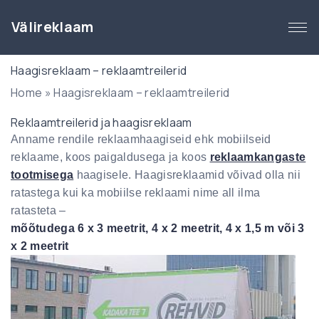
S
k
Välireklaam
i
p
Haagisreklaam – reklaamtreilerid
t
Home
»
Haagisreklaam – reklaamtreilerid
o
c
Reklaamtreilerid ja haagisreklaam
o
Anname rendile reklaamhaagiseid ehk mobiilseid
n
reklaame, koos paigaldusega ja koos
reklaamkangaste
t
tootmisega
haagisele. Haagisreklaamid võivad olla nii
e
ratastega kui ka mobiilse reklaami nime all ilma
n
ratasteta –
t
mõõtudega 6 x 3 meetrit, 4 x 2 meetrit, 4 x 1,5 m või 3
x 2 meetrit