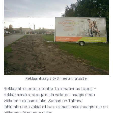
Reklaamhaagis 6×3 meetrit ratastel
Reklaamtreileritele kehtib Tallinna linnas topelt –
reklaamimaks, seega mida väiksem haagis seda
väiksem reklaamimaks. Samas on Tallinna
lähiümbruses valdasid kus reklaamimaks haagistele on
väiksem või puudub üldse.