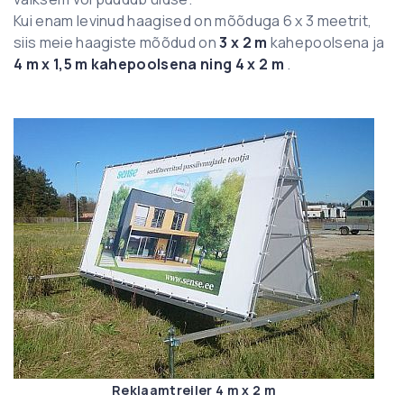
Kui enam levinud haagised on mõõduga 6 x 3 meetrit,
siis meie haagiste mõõdud on
3 x 2 m
kahepoolsena ja
4 m x 1,5 m kahepoolsena ning 4 x 2 m
.
Reklaamtreiler 4 m x 2 m