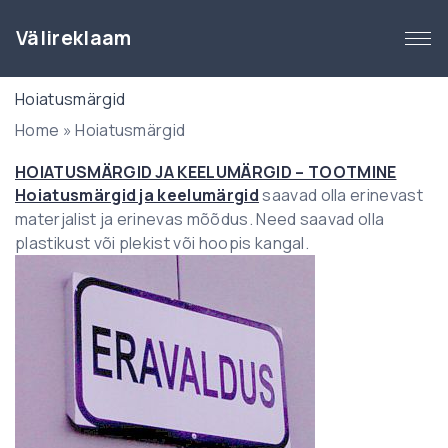
S
k
Välireklaam
i
p
Hoiatusmärgid
t
Home
»
Hoiatusmärgid
o
c
HOIATUSMÄRGID JA KEELUMÄRGID – TOOTMINE
o
Hoiatusmärgid ja keelumärgid
saavad olla erinevast
n
materjalist ja erinevas mõõdus. Need saavad olla
t
plastikust või plekist või hoopis kangal.
e
n
t