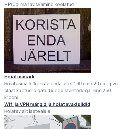
– Prügi mahaviskamine keelatud
Hoiatusmärk
Hoiatusmärk “korista enda järelt” 30 cm x 20 cm , pvc
plaat kaetud lõigatud kleebistähtedega, hind 250
krooni
Wifi ja VPN märgid ja hoiatavad sildid
Hoiatav silt lasteaiale: