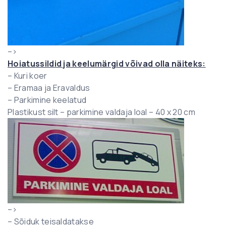
–>
Hoiatussildid ja keelumärgid võivad olla näiteks:
– Kuri koer
– Eramaa ja Eravaldus
– Parkimine keelatud
Plastikust silt – parkimine valdaja loal – 40 x 20 cm
–>
– Sõiduk teisaldatakse