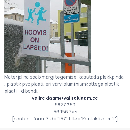
Materjalina saab märgi tegemisel kasutada plekkpinda
, plastik pvc plaati, eri värvi alumiiniumkattega plastik
plaati – dibondi.
valireklaam@valireklaam.ee
6827 250
56 156 344
[contact-form-7 id=”157″ title=”Kontaktivorm 1″]