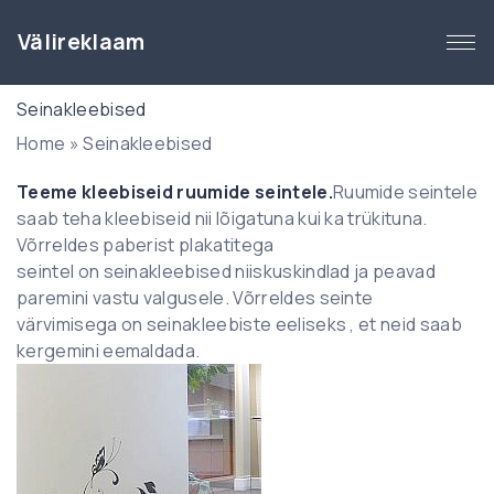
S
k
Välireklaam
i
p
Seinakleebised
t
Home
»
Seinakleebised
o
c
Teeme kleebiseid ruumide seintele.
Ruumide seintele
o
saab teha kleebiseid nii lõigatuna kui ka trükituna.
n
Võrreldes paberist plakatitega
t
seintel on seinakleebised niiskuskindlad ja peavad
e
paremini vastu valgusele. Võrreldes seinte
n
värvimisega on seinakleebiste eeliseks , et neid saab
t
kergemini eemaldada.