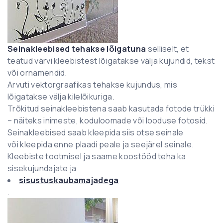
Seinakleebised tehakse lõigatuna
selliselt, et
teatud värvi kleebistest lõigatakse välja kujundid, tekst
või ornamendid.
Arvuti vektorgraafikas tehakse kujundus, mis
lõigatakse välja kilelõikuriga.
Trõkitud seinakleebistena saab kasutada fotode trükki
– näiteks inimeste, koduloomade või looduse fotosid.
Seinakleebised saab kleepida siis otse seinale
või kleepida enne plaadi peale ja seejärel seinale.
Kleebiste tootmisel ja saame koostööd teha ka
sisekujundajate ja
sisustuskaubamajadega
.