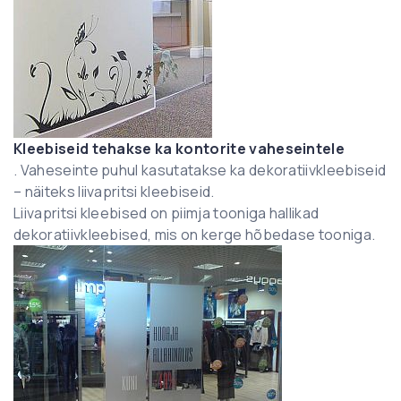
Kleebiseid tehakse ka kontorite vaheseintele
. Vaheseinte puhul kasutatakse ka dekoratiivkleebiseid
– näiteks liivapritsi kleebiseid.
Liivapritsi kleebised on piimja tooniga hallikad
dekoratiivkleebised, mis on kerge hõbedase tooniga.