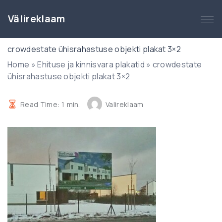
S
k
Välireklaam
i
p
crowdestate ühisrahastuse objekti plakat 3×2
t
Home
»
Ehituse ja kinnisvara plakatid
»
crowdestate
o
ühisrahastuse objekti plakat 3×2
c
o
n
Read Time:
1
min.
Valireklaam
t
e
n
t