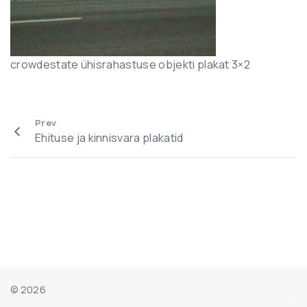
crowdestate ühisrahastuse objekti plakat 3×2
Prev
Ehituse ja kinnisvara plakatid
©
2026