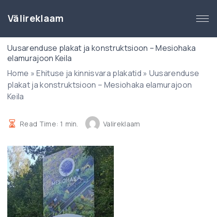
S
k
Välireklaam
i
p
Uusarenduse plakat ja konstruktsioon – Mesiohaka
t
elamurajoon Keila
o
Home
»
Ehituse ja kinnisvara plakatid
»
Uusarenduse
c
plakat ja konstruktsioon – Mesiohaka elamurajoon
o
Keila
n
t
e
Read Time:
1
min.
Valireklaam
n
t