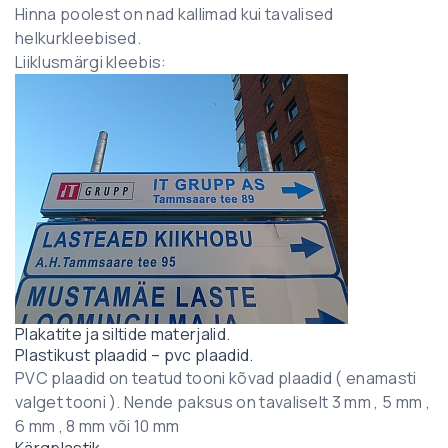
Hinna poolest on nad kallimad kui tavalised
helkurkleebised.
Liiklusmärgi kleebis:
Plakatite ja siltide materjalid.
Plastikust plaadid – pvc plaadid.
PVC plaadid on teatud tooni kõvad plaadid ( enamasti
valget tooni ). Nende paksus on tavaliselt 3 mm , 5 mm ,
6 mm , 8 mm või 10 mm
Kärgplastik