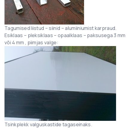
Tagumised liistud – siinid – alumiiniumist karpraud.
Esiklaas – pleksiklaas – opaalklaas – paksusega 3 mm
või 4 mm , piimjas valge:
Tsinkplekk valguskastide tagaseinaks.