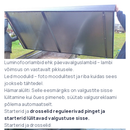
Luminofoorlambid ehk päevavalguslambid – lambi
võimsus on vastavalt pikkusele.
Led moodulid – foto moodulitest ja riba kuidas sees
jookseb tähtedel.
Hämaralüliti. Selle eesmärgiks on valgustite sisse
lülitamine kui õues pimeneb, süütab valgusreklaami
põlema automaatselt.
Starterid ja
drosselid reguleerivad pinget ja
starterid lülitavad valgustuse sisse.
Starterid ja drosselid: