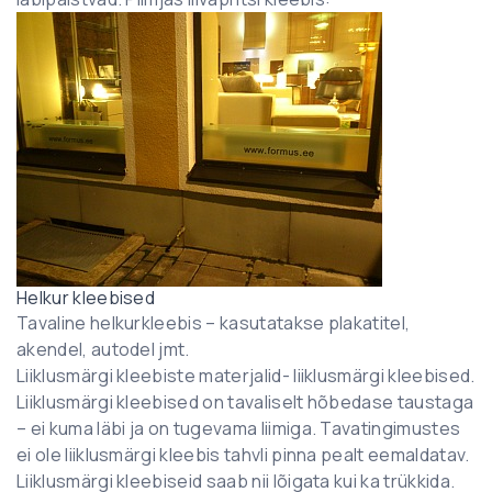
Helkur kleebised
Tavaline helkurkleebis – kasutatakse plakatitel,
akendel, autodel jmt.
Liiklusmärgi kleebiste materjalid- liiklusmärgi kleebised.
Liiklusmärgi kleebised on tavaliselt hõbedase taustaga
– ei kuma läbi ja on tugevama liimiga. Tavatingimustes
ei ole liiklusmärgi kleebis tahvli pinna pealt eemaldatav.
Liiklusmärgi kleebiseid saab nii lõigata kui ka trükkida.