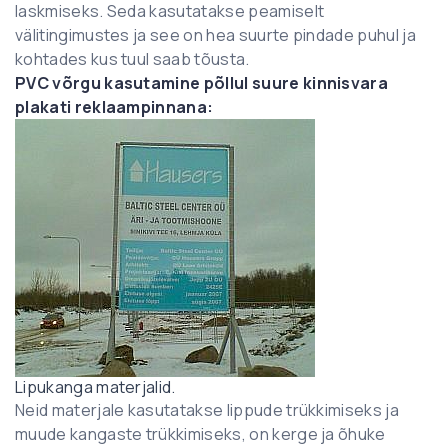
laskmiseks. Seda kasutatakse peamiselt
välitingimustes ja see on hea suurte pindade puhul ja
kohtades kus tuul saab tõusta.
PVC võrgu kasutamine põllul suure kinnisvara
plakati reklaampinnana:
Lipukanga materjalid.
Neid materjale kasutatakse lippude trükkimiseks ja
muude kangaste trükkimiseks, on kerge ja õhuke