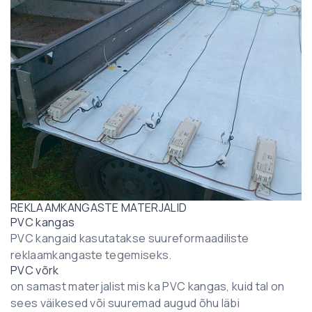
REKLAAMKANGASTE MATERJALID
PVC kangas
PVC kangaid kasutatakse suureformaadiliste
reklaamkangaste tegemiseks.
PVC võrk
on samast materjalist mis ka PVC kangas, kuid tal on
sees väikesed või suuremad augud õhu läbi