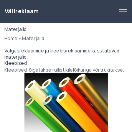
S
k
Välireklaam
i
p
Materjalid
t
Home
»
Materjalid
o
c
Valgusreklaamide ja kleebisreklaamide kasutatavad
o
materjalid.
n
Kleebised
t
Kleebised lõigatakse rullist kilelõikuriga või trükitakse.
e
n
t