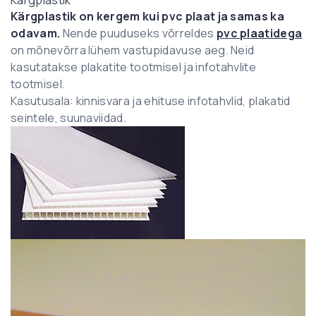
Kärgplastik on kergem kui pvc plaat ja samas ka
odavam.
Nende puuduseks võrreldes
pvc plaatidega
on mõnevõrra lühem vastupidavuse aeg. Neid
kasutatakse plakatite tootmisel ja infotahvlite
tootmisel.
Kasutusala: kinnisvara ja ehituse infotahvlid, plakatid
seintele, suunaviidad.