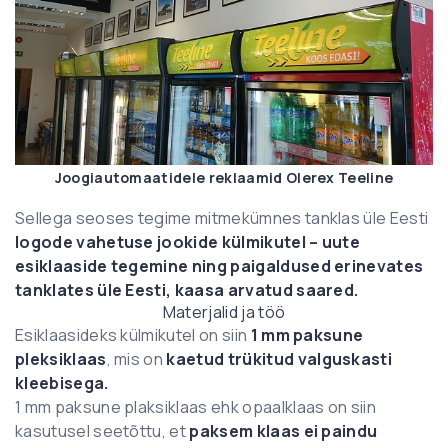
Joogiautomaatidele reklaamid Olerex Teeline
Sellega seoses tegime mitmekümnes tanklas üle Eesti
logode vahetuse jookide külmikutel – uute
esiklaaside tegemine ning paigaldused erinevates
tanklates üle Eesti, kaasa arvatud saared.
Materjalid ja töö
Esiklaasideks külmikutel on siin
1 mm paksune
pleksiklaas
, mis on
kaetud trükitud valguskasti
kleebisega.
1 mm paksune plaksiklaas ehk opaalklaas on siin
kasutusel seetõttu, et
paksem klaas ei paindu