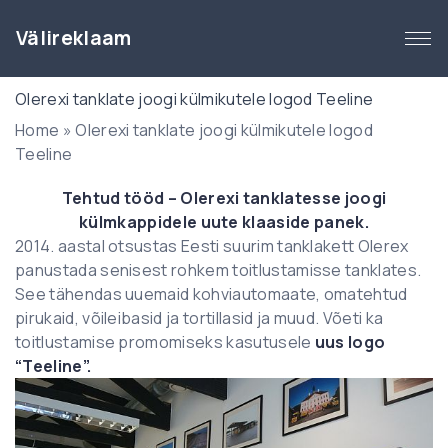
S
k
Välireklaam
i
p
Olerexi tanklate joogi külmikutele logod Teeline
t
Home
»
Olerexi tanklate joogi külmikutele logod
o
Teeline
c
o
Tehtud tööd – Olerexi tanklatesse joogi
n
külmkappidele uute klaaside panek.
t
2014. aastal otsustas Eesti suurim tanklakett Olerex
e
panustada senisest rohkem toitlustamisse tanklates.
n
See tähendas uuemaid kohviautomaate, omatehtud
t
pirukaid, võileibasid ja tortillasid ja muud. Võeti ka
toitlustamise promomiseks kasutusele
uus logo
“Teeline”.