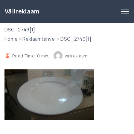
S
k
Välireklaam
i
p
DSC_2749[1]
t
Home
»
Reklaamtahvel
»
DSC_2749[1]
o
c
o
Read Time:
0
min.
Valireklaam
n
t
e
n
t