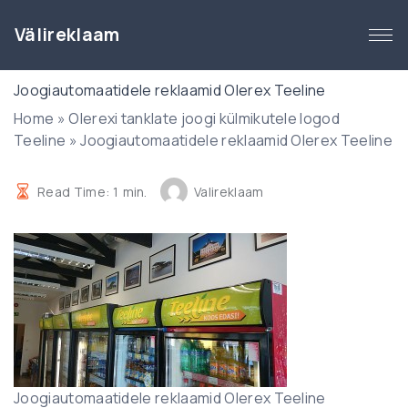
S
k
Välireklaam
i
p
Joogiautomaatidele reklaamid Olerex Teeline
t
Home
»
Olerexi tanklate joogi külmikutele logod
o
Teeline
»
Joogiautomaatidele reklaamid Olerex Teeline
c
o
n
Read Time:
1
min.
Valireklaam
t
e
n
t
Joogiautomaatidele reklaamid Olerex Teeline