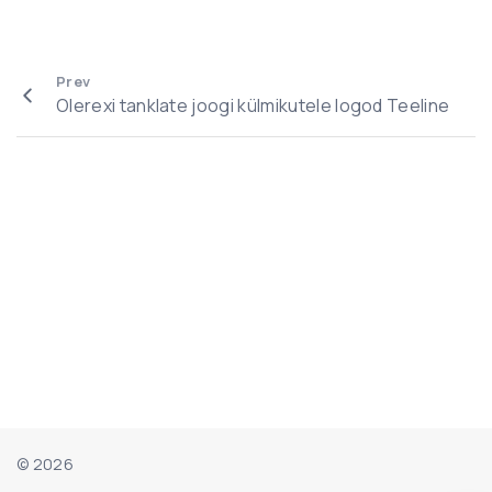
Prev
Olerexi tanklate joogi külmikutele logod Teeline
©
2026